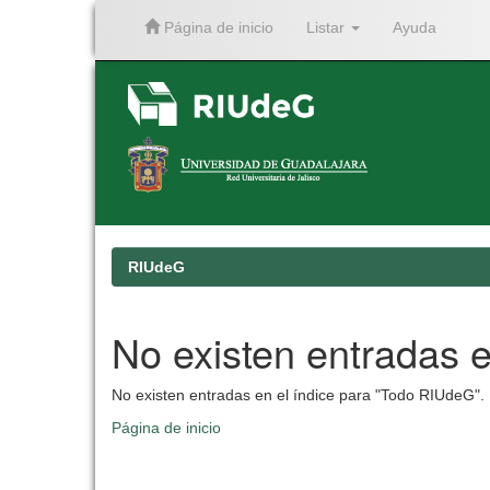
Página de inicio
Listar
Ayuda
Skip
navigation
RIUdeG
No existen entradas e
No existen entradas en el índice para "Todo RIUdeG".
Página de inicio