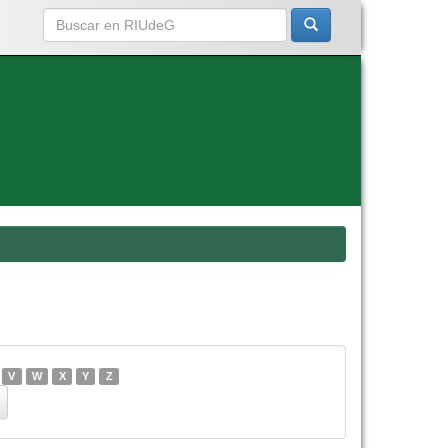
V
W
X
Y
Z