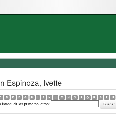
n Espinoza, Ivette
C
D
E
F
G
H
I
J
K
L
M
N
O
P
Q
R
S
T
U
 introducir las primeras letras: