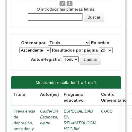
Y
Z
O introducir las primeras letras:
Ordenar por:
En orden:
Resultados por página
Autor/Registro:
Mostrando resultados 1 a 1 de 1
Título
Autor(es)
Programa
Centro
educativo
Universitario
Prevalencia
CalderÓn
ESPECIALIDAD
CUCS
de
Espinoza,
EN
depresión,
Ivette
REUMATOLOGIA
ansiedad y
HCGJIM