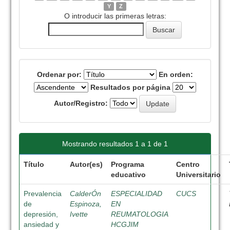
Y
Z
O introducir las primeras letras:
Ordenar por:
En orden:
Resultados por página
Autor/Registro:
Mostrando resultados 1 a 1 de 1
Título
Autor(es)
Programa
Centro
educativo
Universitario
Prevalencia
CalderÓn
ESPECIALIDAD
CUCS
de
Espinoza,
EN
depresión,
Ivette
REUMATOLOGIA
ansiedad y
HCGJIM