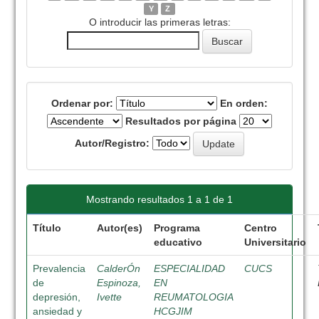
Y
Z
O introducir las primeras letras:
Ordenar por:
En orden:
Resultados por página
Autor/Registro:
Mostrando resultados 1 a 1 de 1
Título
Autor(es)
Programa
Centro
educativo
Universitario
Prevalencia
CalderÓn
ESPECIALIDAD
CUCS
de
Espinoza,
EN
depresión,
Ivette
REUMATOLOGIA
ansiedad y
HCGJIM