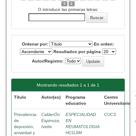
Y
Z
O introducir las primeras letras:
Ordenar por:
En orden:
Resultados por página
Autor/Registro:
Mostrando resultados 1 a 1 de 1
Título
Autor(es)
Programa
Centro
educativo
Universitario
Prevalencia
CalderÓn
ESPECIALIDAD
CUCS
de
Espinoza,
EN
depresión,
Ivette
REUMATOLOGIA
ansiedad y
HCGJIM