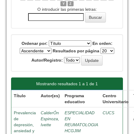
Y
Z
O introducir las primeras letras:
Ordenar por:
En orden:
Resultados por página
Autor/Registro:
Mostrando resultados 1 a 1 de 1
Título
Autor(es)
Programa
Centro
educativo
Universitario
Prevalencia
CalderÓn
ESPECIALIDAD
CUCS
de
Espinoza,
EN
depresión,
Ivette
REUMATOLOGIA
ansiedad y
HCGJIM