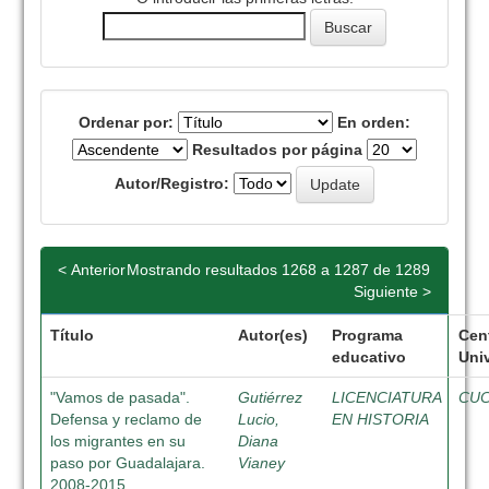
Ordenar por:
En orden:
Resultados por página
Autor/Registro:
< Anterior
Mostrando resultados 1268 a 1287 de 1289
Siguiente >
Título
Autor(es)
Programa
Cen
educativo
Univ
"Vamos de pasada".
Gutiérrez
LICENCIATURA
CU
Defensa y reclamo de
Lucio,
EN HISTORIA
los migrantes en su
Diana
paso por Guadalajara.
Vianey
2008-2015