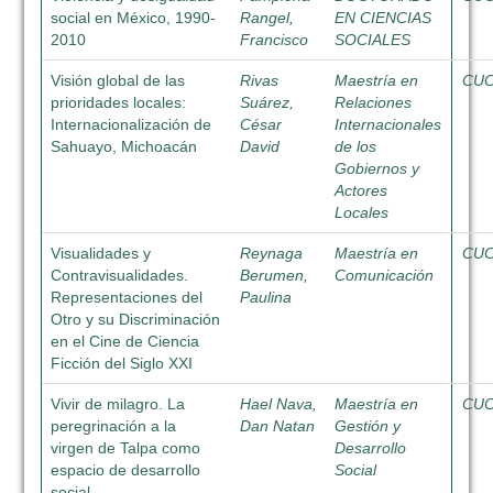
social en México, 1990-
Rangel,
EN CIENCIAS
2010
Francisco
SOCIALES
Visión global de las
Rivas
Maestría en
CU
prioridades locales:
Suárez,
Relaciones
Internacionalización de
César
Internacionales
Sahuayo, Michoacán
David
de los
Gobiernos y
Actores
Locales
Visualidades y
Reynaga
Maestría en
CU
Contravisualidades.
Berumen,
Comunicación
Representaciones del
Paulina
Otro y su Discriminación
en el Cine de Ciencia
Ficción del Siglo XXI
Vivir de milagro. La
Hael Nava,
Maestría en
CU
peregrinación a la
Dan Natan
Gestión y
virgen de Talpa como
Desarrollo
espacio de desarrollo
Social
social