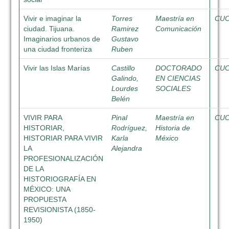
Vivir e imaginar la
Torres
Maestría en
CU
ciudad. Tijuana.
Ramirez
Comunicación
Imaginarios urbanos de
Gustavo
una ciudad fronteriza
Ruben
Vivir las Islas Marías
Castillo
DOCTORADO
CU
Galindo,
EN CIENCIAS
Lourdes
SOCIALES
Belén
VIVIR PARA
Pinal
Maestría en
CU
HISTORIAR,
Rodríguez,
Historia de
HISTORIAR PARA VIVIR
Karla
México
LA
Alejandra
PROFESIONALIZACIÓN
DE LA
HISTORIOGRAFÍA EN
MÉXICO: UNA
PROPUESTA
REVISIONISTA (1850-
1950)