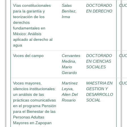
Vías constitucionales
Salas
DOCTORADO
CU
para la garantía y
Benítez,
EN DERECHO
teorización de los
Irma
derechos
fundamentales en
México: Análisis
aplicado al derecho al
agua
Voces del campo
Cervantes
DOCTORADO
CU
Medina,
EN CIENCIAS
Mario
SOCIALES
Gerardo
Voces mayores,
Martínez
MAESTRIA EN
CU
silencios institucionales:
Leyva,
GESTION Y
un análisis de las
Ailen Del
DESARROLLO
prácticas comunicativas
Rosario
SOCIAL
en el programa Pensión
para el Bienestar de las
Personas Adultas
Mayores en Zapopan