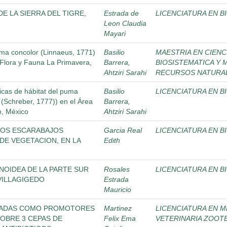
E LA SIERRA DEL TIGRE,
Estrada de
LICENCIATURA EN B
Leon Claudia
Mayari
Puma concolor (Linnaeus, 1771)
Basilio
MAESTRIA EN CIENC
 Flora y Fauna La Primavera,
Barrera,
BIOSISTEMATICA Y 
Ahtziri Sarahi
RECURSOS NATURAL
ticas de hábitat del puma
Basilio
LICENCIATURA EN B
 (Schreber, 1777)) en el Área
Barrera,
o, México
Ahtziri Sarahi
 LOS ESCARABAJOS
Garcia Real
LICENCIATURA EN B
E VEGETACION, EN LA
Edith
NOIDEA DE LA PARTE SUR
Rosales
LICENCIATURA EN B
VILLAGIGEDO
Estrada
Mauricio
USADAS COMO PROMOTORES
Martinez
LICENCIATURA EN M
OBRE 3 CEPAS DE
Felix Ema
VETERINARIA ZOOT