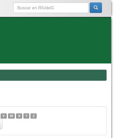
V
W
X
Y
Z