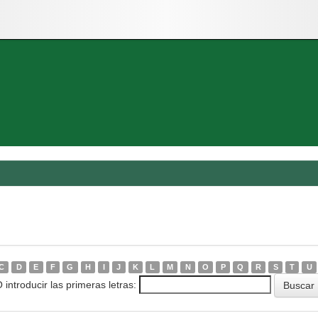
C
D
E
F
G
H
I
J
K
L
M
N
O
P
Q
R
S
T
U
 introducir las primeras letras: