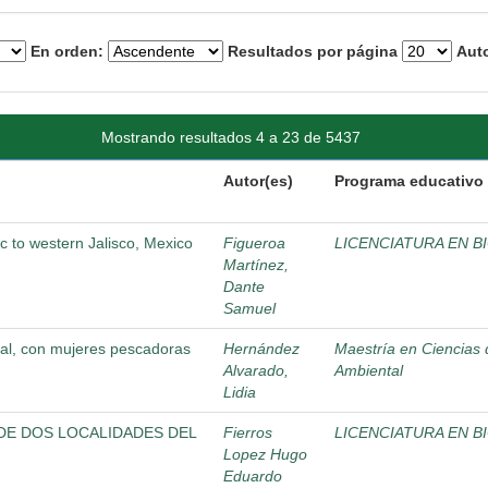
En orden:
Resultados por página
Auto
Mostrando resultados 4 a 23 de 5437
Autor(es)
Programa educativo
 to western Jalisco, Mexico
Figueroa
LICENCIATURA EN B
Martínez,
Dante
Samuel
tal, con mujeres pescadoras
Hernández
Maestría en Ciencias 
Alvarado,
Ambiental
Lidia
DE DOS LOCALIDADES DEL
Fierros
LICENCIATURA EN B
Lopez Hugo
Eduardo