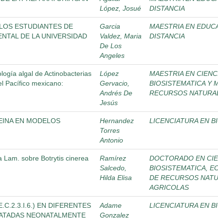
López, Josué
DISTANCIA
 LOS ESTUDIANTES DE
Garcia
MAESTRIA EN EDUCA
NTAL DE LA UNIVERSIDAD
Valdez, Maria
DISTANCIA
De Los
Angeles
iología algal de Actinobacterias
López
MAESTRIA EN CIENC
el Pacífico mexicano:
Gervacio,
BIOSISTEMATICA Y 
Andrés De
RECURSOS NATURAL
Jesús
TEINA EN MODELOS
Hernandez
LICENCIATURA EN B
Torres
Antonio
a Lam. sobre Botrytis cinerea
Ramírez
DOCTORADO EN CIE
Salcedo,
BIOSISTEMATICA, E
Hilda Elisa
DE RECURSOS NATU
AGRICOLAS
C.2.3.I.6.) EN DIFERENTES
Adame
LICENCIATURA EN B
RATADAS NEONATALMENTE
Gonzalez