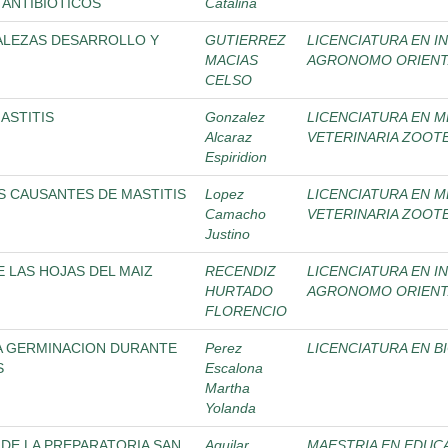
 ANTIBIOTICOS
Catalina
MALEZAS DESARROLLO Y
GUTIERREZ
LICENCIATURA EN I
MACIAS
AGRONOMO ORIENTA
CELSO
ASTITIS
Gonzalez
LICENCIATURA EN M
Alcaraz
VETERINARIA ZOOT
Espiridion
S CAUSANTES DE MASTITIS
Lopez
LICENCIATURA EN M
Camacho
VETERINARIA ZOOT
Justino
E LAS HOJAS DEL MAIZ
RECENDIZ
LICENCIATURA EN I
HURTADO
AGRONOMO ORIENTA
FLORENCIO
LA GERMINACION DURANTE
Perez
LICENCIATURA EN B
S
Escalona
Martha
Yolanda
 DE LA PREPARATORIA SAN
Aguilar
MAESTRIA EN EDUCA