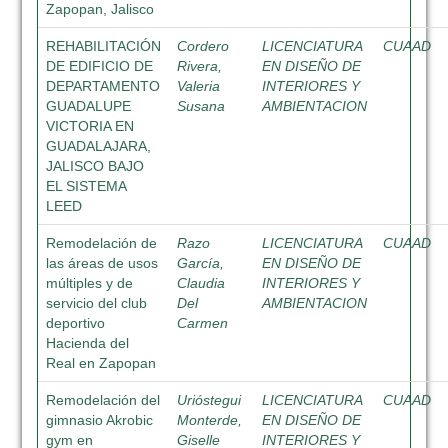
Zapopan, Jalisco
REHABILITACIÓN
Cordero
LICENCIATURA
CUAAD
DE EDIFICIO DE
Rivera,
EN DISEÑO DE
DEPARTAMENTO
Valeria
INTERIORES Y
GUADALUPE
Susana
AMBIENTACION
VICTORIA EN
GUADALAJARA,
JALISCO BAJO
EL SISTEMA
LEED
Remodelación de
Razo
LICENCIATURA
CUAAD
las áreas de usos
García,
EN DISEÑO DE
múltiples y de
Claudia
INTERIORES Y
servicio del club
Del
AMBIENTACION
deportivo
Carmen
Hacienda del
Real en Zapopan
Remodelación del
Urióstegui
LICENCIATURA
CUAAD
gimnasio Akrobic
Monterde,
EN DISEÑO DE
gym en
Giselle
INTERIORES Y