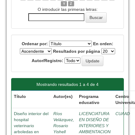
Y
Z
O introducir las primeras letras:
Ordenar por:
En orden:
Resultados por página
Autor/Registro:
Mostrando resultados 1 a 4 de 4
Título
Autor(es)
Programa
Centro
educativo
Universit
Diseño interior del
Ríos
LICENCIATURA
CUAAD
hospital
Velázquez,
EN DISEÑO DE
veterinario
Rosario
INTERIORES Y
arboledas en
Yishell
AMBIENTACION