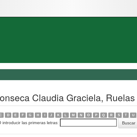
Fonseca Claudia Graciela, Ruela
C
D
E
F
G
H
I
J
K
L
M
N
O
P
Q
R
S
T
U
 introducir las primeras letras: