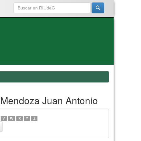
s Mendoza Juan Antonio
V
W
X
Y
Z