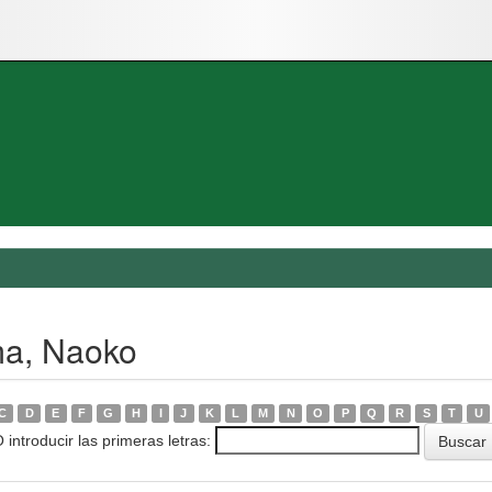
ma, Naoko
C
D
E
F
G
H
I
J
K
L
M
N
O
P
Q
R
S
T
U
 introducir las primeras letras: