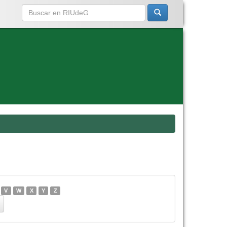
V
W
X
Y
Z