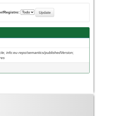
r/Registro:
cle; info:eu-repo/semantics/publishedVersion;
res