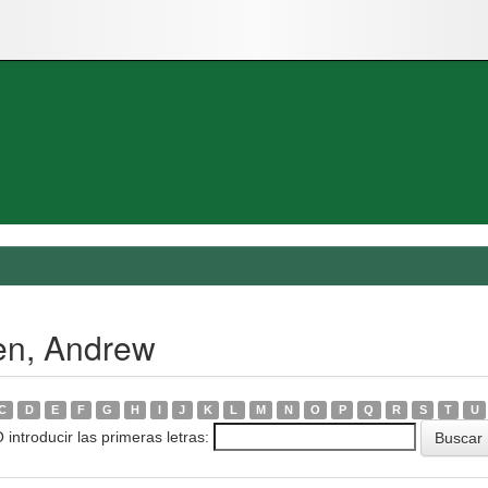
en, Andrew
C
D
E
F
G
H
I
J
K
L
M
N
O
P
Q
R
S
T
U
 introducir las primeras letras: