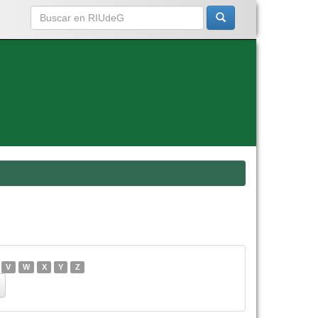
V
W
X
Y
Z