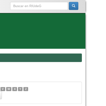
V
W
X
Y
Z