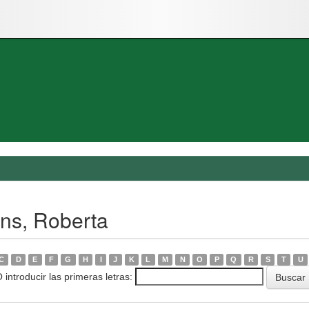
ens, Roberta
C
D
E
F
G
H
I
J
K
L
M
N
O
P
Q
R
S
T
U
 introducir las primeras letras: