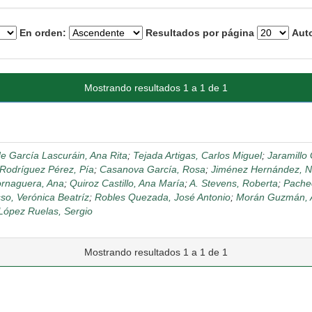
En orden:
Resultados por página
Auto
Mostrando resultados 1 a 1 de 1
de García Lascuráin, Ana Rita
;
Tejada Artigas, Carlos Miguel
;
Jaramillo 
Rodríguez Pérez, Pía
;
Casanova García, Rosa
;
Jiménez Hernández, N
rnaguera, Ana
;
Quiroz Castillo, Ana María
;
A. Stevens, Roberta
;
Pache
so, Verónica Beatríz
;
Robles Quezada, José Antonio
;
Morán Guzmán, A
López Ruelas, Sergio
Mostrando resultados 1 a 1 de 1