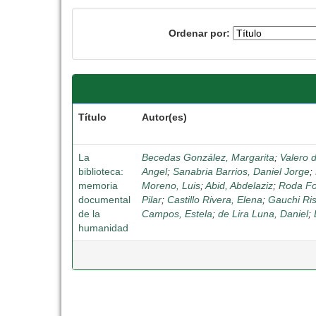
Ordenar por:
Título
Autor(es)
La
Becedas González, Margarita
;
Valero 
biblioteca:
Angel
;
Sanabria Barrios, Daniel Jorge
;
memoria
Moreno, Luis
;
Abid, Abdelaziz
;
Roda Fo
documental
Pilar
;
Castillo Rivera, Elena
;
Gauchi Ris
de la
Campos, Estela
;
de Lira Luna, Daniel
;
humanidad