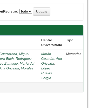
r/Registro:
Centro
Tipo
Universitario
Guerrereira, Miguel
Morán
Memorias
ora Edith
;
Rodríguez
Guzmán, Ana
co Zamudio, María del
Gricelda
;
na Gricelda
;
Morales
López
Ruelas,
Sergio