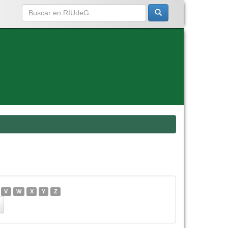
V
W
X
Y
Z