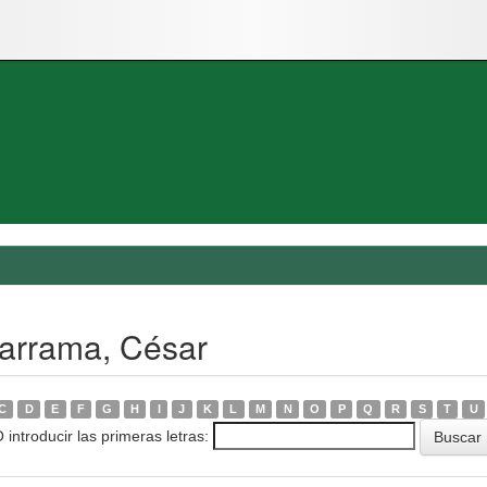
darrama, César
C
D
E
F
G
H
I
J
K
L
M
N
O
P
Q
R
S
T
U
 introducir las primeras letras: