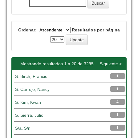
Ordenar:
Resultados por página
Mostrando resultados 1 a 20 de 3295
Siguiente >
S. Birch, Francis
1
S. Carrejo, Nancy
1
S. Kim, Kwan
4
S. Sierra, Julio
1
S/a, S/n
1