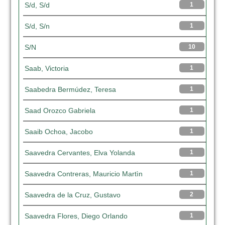
S/d, S/d
1
S/d, S/n
1
S/N
10
Saab, Victoria
1
Saabedra Bermúdez, Teresa
1
Saad Orozco Gabriela
1
Saaib Ochoa, Jacobo
1
Saavedra Cervantes, Elva Yolanda
1
Saavedra Contreras, Mauricio Martìn
1
Saavedra de la Cruz, Gustavo
2
Saavedra Flores, Diego Orlando
1