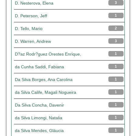
D. Nesterova, Elena
3
D. Peterson, Jeff
1
D. Tello, Mario
2
D. Warren, Andrew
3
D?az Rodr?guez Orestes Enrique,
1
da Cunha Saddi, Fabiana
1
Da Silva Borges, Ana Carolina
1
da Silva Calife, Magali Nogueira
1
Da Silva Concha, Davenir
1
da Silva Limongi, Natalia
1
da Silva Mendes, Gláucia
1