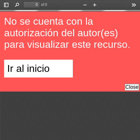
of 0
Toggle
Find
Zoom
Zoom
Too
Sidebar
Out
In
No se cuenta con la
autorización del autor(es)
para visualizar este recurso.
Ir al inicio
Close