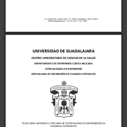
Av. Hidalgo 935, Colonia Centro, C.P. 44100, Guadalajara, Jalisco, México
bibliotecadigital@
udg.mx 
-
Tel. 31 34 22 77 ext. 11959
UNIVERSIDAD DE GUADALAJARA
CENTRO UNIVERSITARIO DE CIENCIAS DE LA SALUD
DEPARTAMENTO DE ENFERMERÍA CLÍNICA APLICADA
ESPECIALIDADES EN ENFERMERÍA
ESPECIALIDAD DE ENFERMERÍA EN CUIDADOS INTENSIVOS 
TESIS PARA OBTENER EL DIPLOMA DE ESPECIALIDAD EN ENFERMERÍA EN 
CUIDADOS INTENSIVOS