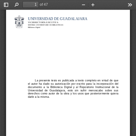
of 47
Toggle
Find
Zoom
Zoom
Too
Sidebar
Out
In
U
G
NIVERSIDAD DE 
UADALAJARA
VICERRECTORÍA EJECUTIVA
SISTEMA UNIVERSITARIO DE BIBLIOTECAS
Biblioteca Digital
La
presente
tesis
es
publicada
a
texto
completo
en
virtud
de
que
el
autor  ha  dado  su  autorización  por  escrito  para  la 
incorporación  del 
documento  a  la  Biblioteca
Digital
y
al
Repositorio
Institucional
de
la
Universidad
de
Guadalajara,  esto  sin  sufrir  menoscabo  sobre  sus 
derechos  como  autor  de  la  obra  y  los  usos  que  posteriormente  quiera 
darle a la
misma.