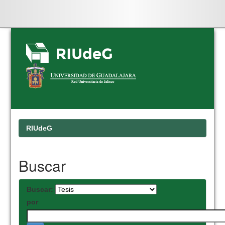
Skip
navigation
RIUdeG
Buscar
Buscar:
por