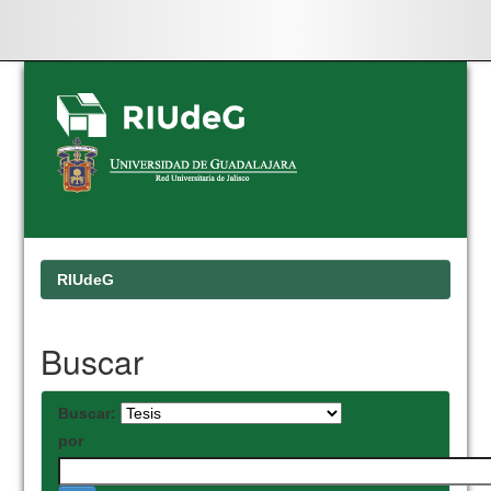
Skip
navigation
RIUdeG
Buscar
Buscar:
por