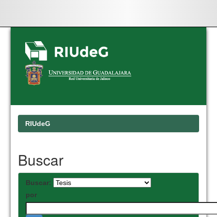
Skip
navigation
RIUdeG
Buscar
Buscar:
por