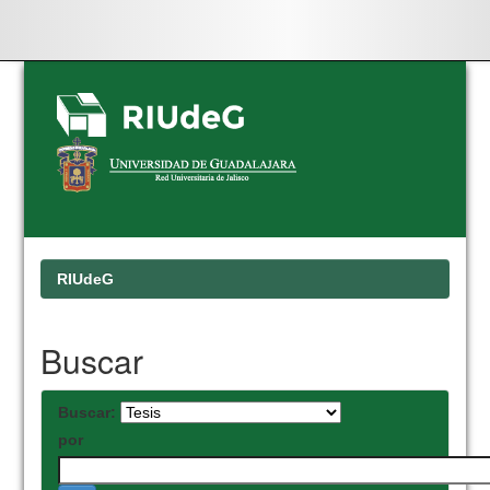
Skip
navigation
RIUdeG
Buscar
Buscar:
por