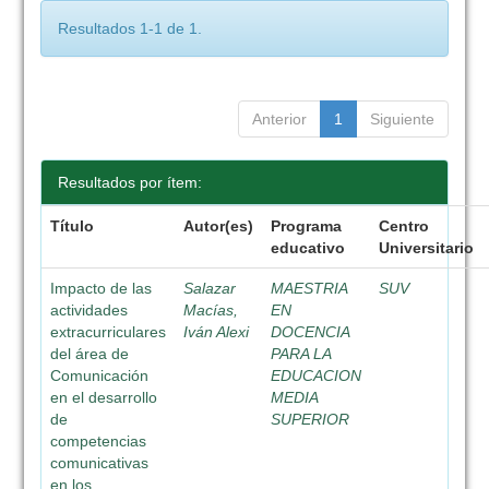
Resultados 1-1 de 1.
Anterior
1
Siguiente
Resultados por ítem:
Título
Autor(es)
Programa
Centro
educativo
Universitario
Impacto de las
Salazar
MAESTRIA
SUV
actividades
Macías,
EN
extracurriculares
Iván Alexi
DOCENCIA
del área de
PARA LA
Comunicación
EDUCACION
en el desarrollo
MEDIA
de
SUPERIOR
competencias
comunicativas
en los