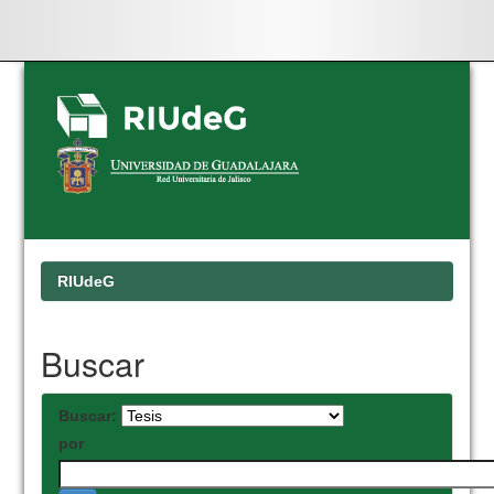
Skip
navigation
RIUdeG
Buscar
Buscar:
por