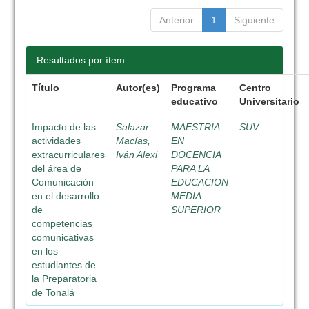
Anterior
1
Siguiente
Resultados por ítem:
Título
Autor(es)
Programa
Centro
educativo
Universitario
Impacto de las
Salazar
MAESTRIA
SUV
actividades
Macías,
EN
extracurriculares
Iván Alexi
DOCENCIA
del área de
PARA LA
Comunicación
EDUCACION
en el desarrollo
MEDIA
de
SUPERIOR
competencias
comunicativas
en los
estudiantes de
la Preparatoria
de Tonalá