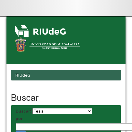
Skip
navigation
RIUdeG
Buscar
Buscar:
por