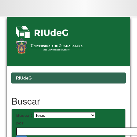
Skip
navigation
RIUdeG
Buscar
Buscar:
por