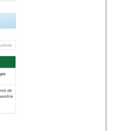
guiente
ipo
esis de
aestría