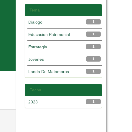
Tema
Dialogo
1
Educacion Patrimonial
1
Estrategia
1
Jovenes
1
Landa De Matamoros
1
Fecha
2023
1