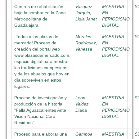
Centros de rehabilitación
Vazquez
MAESTRIA
S
bajo la sombra en la Zona
Jarquin,
EN
Metropolitana de
Lidia Janet
PERIODISMO
Guadalajara
DIGITAL
¡Todos a las plazas de
Morales
MAESTRIA
S
mercado! Proceso de
Rodríguez,
EN
creación del portal web
Vanessa
PERIODISMO
www.plazasdemercado.com,
DIGITAL
espacio digital para mostrar
las tradiciones campesinas
y de los abuelos que hoy en
día sobreviven en estos
lugares.
Proceso de investigación y
Leon
MAESTRIA
S
producción de la historia
Valdez,
EN
“Falla Aguascalientes Ante
Diana
PERIODISMO
Visión Nacional Cero
DIGITAL
Residuos”
Proceso para elaborar una
Gamboa
MAESTRIA
S