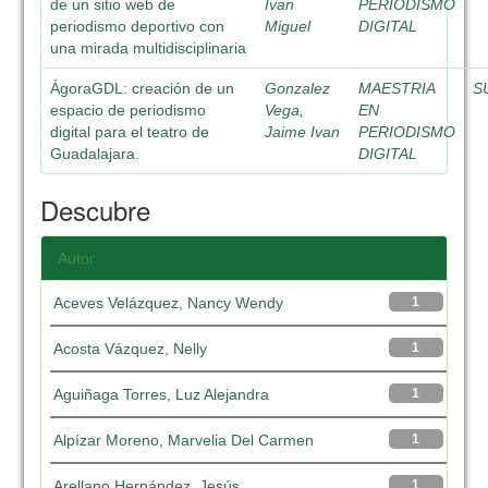
de un sitio web de
Ivan
PERIODISMO
periodismo deportivo con
Miguel
DIGITAL
una mirada multidisciplinaria
ÁgoraGDL: creación de un
Gonzalez
MAESTRIA
S
espacio de periodismo
Vega,
EN
digital para el teatro de
Jaime Ivan
PERIODISMO
Guadalajara.
DIGITAL
Descubre
Autor
Aceves Velázquez, Nancy Wendy
1
Acosta Vázquez, Nelly
1
Aguiñaga Torres, Luz Alejandra
1
Alpízar Moreno, Marvelia Del Carmen
1
Arellano Hernández, Jesús
1