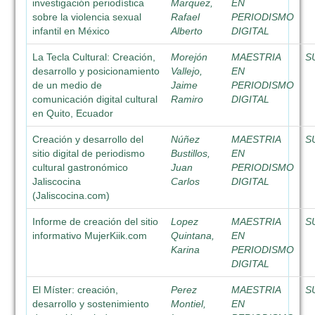
investigación periodística
Marquez,
EN
sobre la violencia sexual
Rafael
PERIODISMO
infantil en México
Alberto
DIGITAL
La Tecla Cultural: Creación,
Morejón
MAESTRIA
S
desarrollo y posicionamiento
Vallejo,
EN
de un medio de
Jaime
PERIODISMO
comunicación digital cultural
Ramiro
DIGITAL
en Quito, Ecuador
Creación y desarrollo del
Núñez
MAESTRIA
S
sitio digital de periodismo
Bustillos,
EN
cultural gastronómico
Juan
PERIODISMO
Jaliscocina
Carlos
DIGITAL
(Jaliscocina.com)
Informe de creación del sitio
Lopez
MAESTRIA
S
informativo MujerKiik.com
Quintana,
EN
Karina
PERIODISMO
DIGITAL
El Míster: creación,
Perez
MAESTRIA
S
desarrollo y sostenimiento
Montiel,
EN