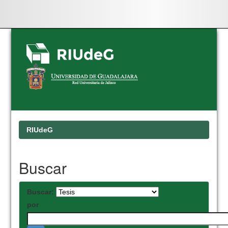
Skip
navigation
RIUdeG
Buscar
Buscar:
por