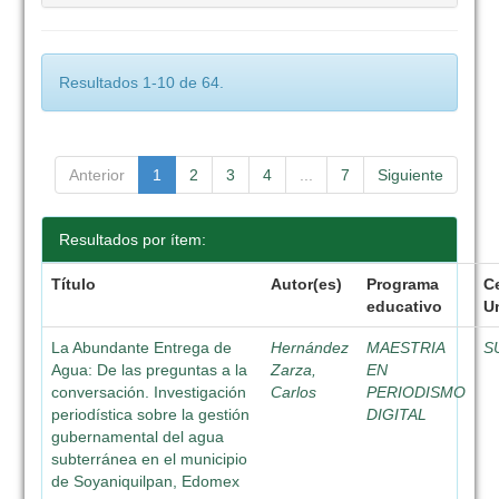
Resultados 1-10 de 64.
Anterior
1
2
3
4
...
7
Siguiente
Resultados por ítem:
Título
Autor(es)
Programa
C
educativo
Un
La Abundante Entrega de
Hernández
MAESTRIA
S
Agua: De las preguntas a la
Zarza,
EN
conversación. Investigación
Carlos
PERIODISMO
periodística sobre la gestión
DIGITAL
gubernamental del agua
subterránea en el municipio
de Soyaniquilpan, Edomex