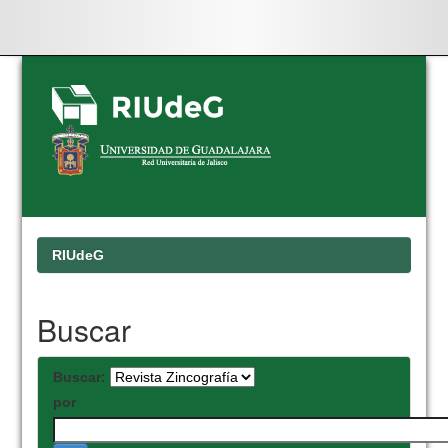
Skip
navigation
RIUdeG
Buscar
Buscar:
por