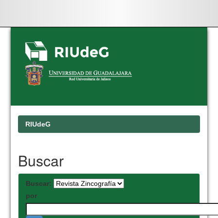
Skip
navigation
RIUdeG
Buscar
Buscar:
por