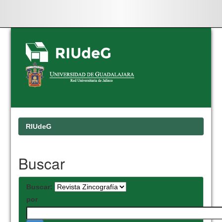
Skip
navigation
RIUdeG
Buscar
Buscar:
por