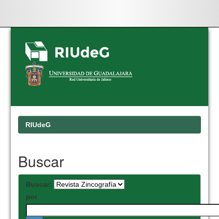
Skip
navigation
RIUdeG
Buscar
Buscar:
por