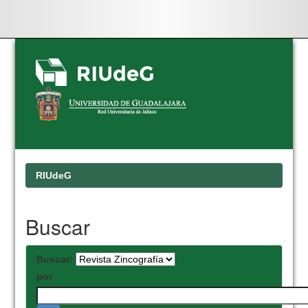
Skip
navigation
RIUdeG
Buscar
Buscar:
por