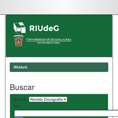
Skip
navigation
RIUdeG
Buscar
Buscar:
por