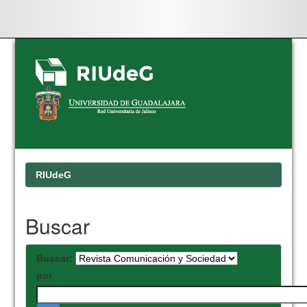
Skip
navigation
RIUdeG
Buscar
Buscar:
por