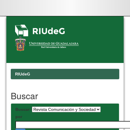
Skip
navigation
RIUdeG
Buscar
Buscar:
por