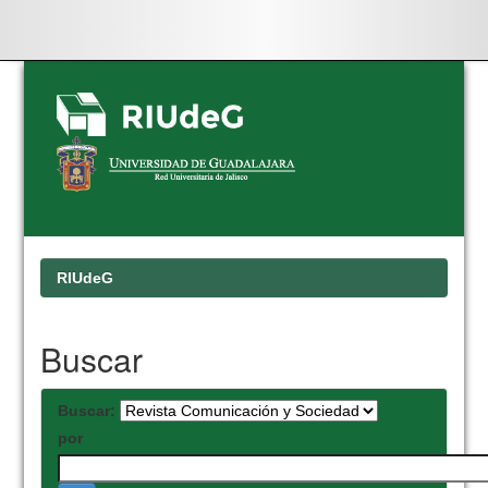
Skip
navigation
RIUdeG
Buscar
Buscar:
por