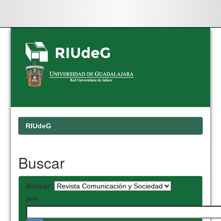
Skip
navigation
RIUdeG
Buscar
Buscar:
por