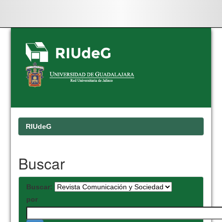
Skip
navigation
RIUdeG
Buscar
Buscar:
por