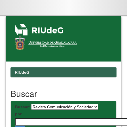
Skip
navigation
RIUdeG
Buscar
Buscar:
por