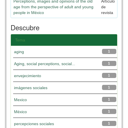
Perceptions, images and opinions of the old
Artículo
age from the perspective of adult and young
de
people in México
revista
Descubre
Tema
aging
1
Aging, social perceptions, social...
1
envejecimiento
1
imágenes sociales
1
Mexico
1
México
1
percepciones sociales
1