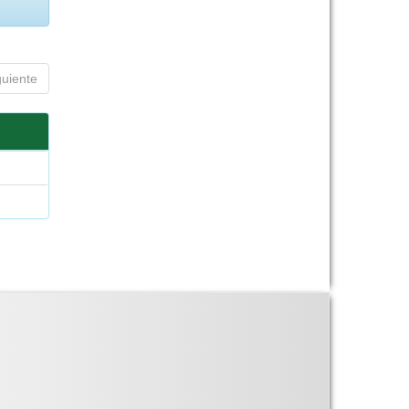
guiente
a