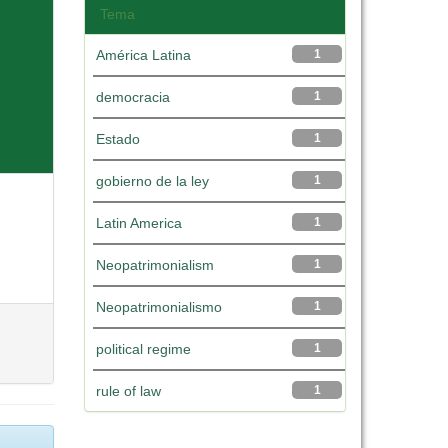
Tema
América Latina
1
democracia
1
Estado
1
gobierno de la ley
1
Latin America
1
Neopatrimonialism
1
Neopatrimonialismo
1
political regime
1
rule of law
1