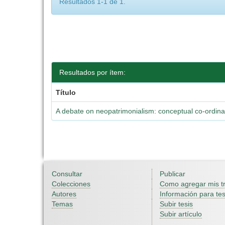
Resultados 1-1 de 1.
Resultados por ítem:
Título
A debate on neopatrimonialism: conceptual co-ordina
Consultar
Publicar
Colecciones
Como agregar mis t
Autores
Información para tes
Temas
Subir tesis
Subir artículo