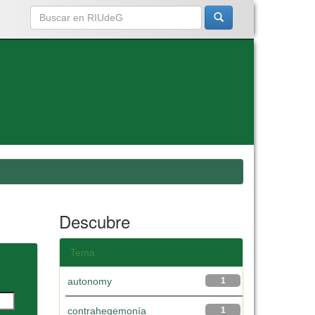
Descubre
Tema
autonomy
1
contrahegemonía
1