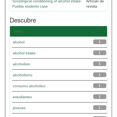
Sociological conditioning of alcohol intake:
Artículo de
Puebla students case
revista
Descubre
Tema
alcohol
1
alcohol intake
1
alcoholism
1
alcoholismo
1
consumo alcohólico
1
estudiantes
1
jóvenes
1