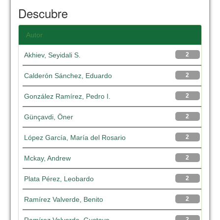
Descubre
Autor
Akhiev, Seyidali S.
2
Calderón Sánchez, Eduardo
2
González Ramírez, Pedro I.
2
Günçavdi, Öner
2
López García, María del Rosario
2
Mckay, Andrew
2
Plata Pérez, Leobardo
2
Ramírez Valverde, Benito
2
2