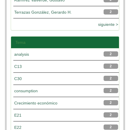
Ramírez Valverde, Gustavo
Terrazas González, Gerardo H.
2
siguiente >
Tema
analysis
2
C13
2
C30
2
consumption
2
Crecimiento económico
2
E21
2
E22
2