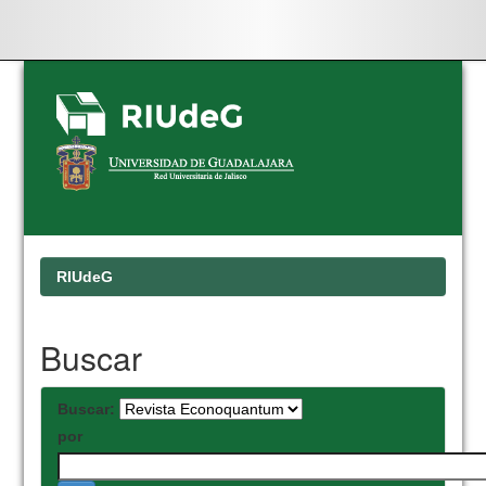
Skip
navigation
RIUdeG
Buscar
Buscar:
por