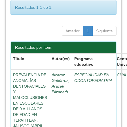
Resultados 1-1 de 1.
Anterior
1
Siguiente
Resultados por ítem:
Título
Autor(es)
Programa
Cent
educativo
Unive
PREVALENCIA DE
Alcaraz
ESPECIALIDAD EN
CUA
ANOMALÍAS
Gutiérrez,
ODONTOPEDIATRIA
DENTOFACIALES
Araceli
Y
Elizabeth
MALOCLUSIONES
EN ESCOLARES
DE 9 A 11 AÑOS
DE EDAD EN
TEPATITLAN,
JALISCO (ABRIL