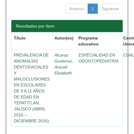
Anterior
1
Siguiente
Resultados por ítem:
Título
Autor(es)
Programa
Cent
educativo
Unive
PREVALENCIA DE
Alcaraz
ESPECIALIDAD EN
CUA
ANOMALÍAS
Gutiérrez,
ODONTOPEDIATRIA
DENTOFACIALES
Araceli
Y
Elizabeth
MALOCLUSIONES
EN ESCOLARES
DE 9 A 11 AÑOS
DE EDAD EN
TEPATITLAN,
JALISCO (ABRIL
2016 –
DICIEMBRE 2016)