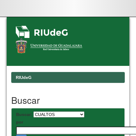
Skip
navigation
RIUdeG
Buscar
Buscar:
por