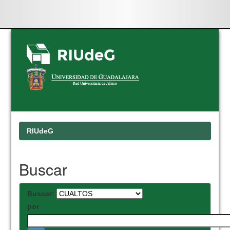
Skip
navigation
RIUdeG
Buscar
Buscar:
por