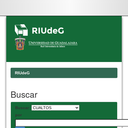
Skip
navigation
RIUdeG
Buscar
Buscar:
por